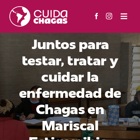
Ir
para
Togg
o
Navi
O Projeto
conteúdo
Juntos para
Territórios
testar, tratar y
cuidar la
Materiais
enfermedad de
Notícias
Chagas en
Contato
Mariscal
Buscar