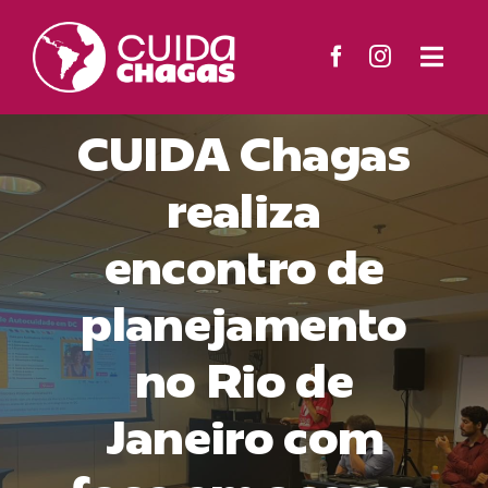
Ir
para
Togg
o
Navi
O Projeto
conteúdo
CUIDA Chagas
Territórios
realiza
encontro de
Materiais
planejamento
Notícias
no Rio de
Contato
Janeiro com
Buscar