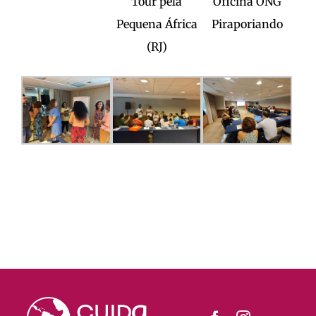
Tour pela
Oficina ONG
Pequena África
Piraporiando
(RJ)