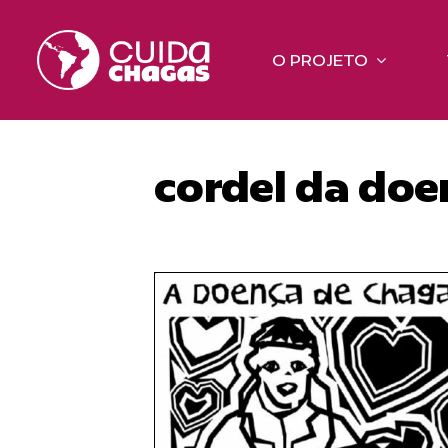
Ir
para
O PROJETO
o
conteúdo
cordel da doe