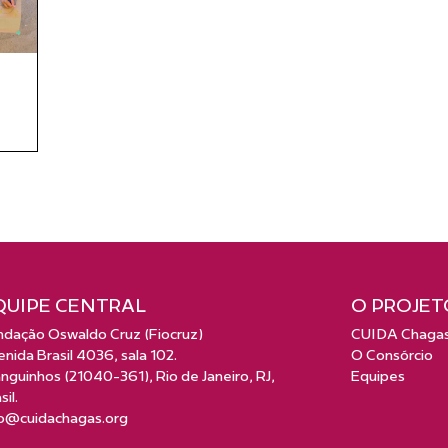
QUIPE CENTRAL
O PROJET
ndação Oswaldo Cruz (Fiocruz)
CUIDA Chaga
nida Brasil 4036, sala 102.
O Consórcio
guinhos (21040-361), Rio de Janeiro, RJ,
Equipes
sil.
fo@cuidachagas.org