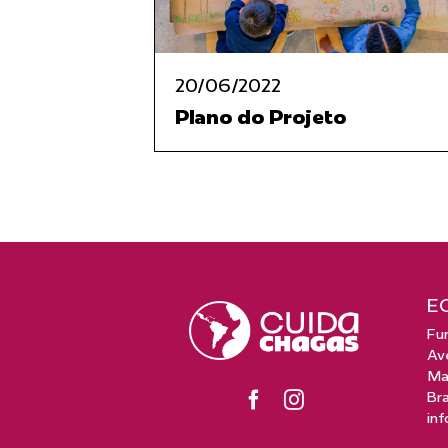
20/06/2022
Plano do Projeto
E
Fu
Ave
Man
Bra
in