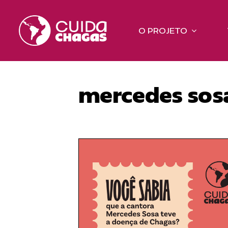
Ir
para
O PROJETO
o
conteúdo
mercedes sos