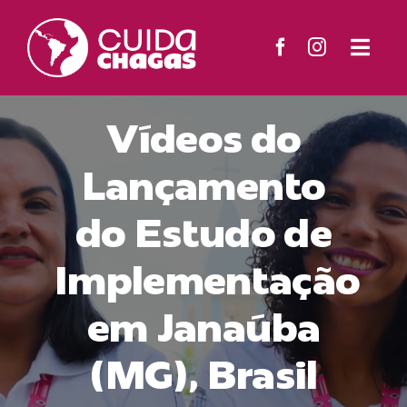
Ir
para
Togg
o
Navi
O Projeto
conteúdo
Vídeos do
Territórios
Lançamento
do Estudo de
Materiais
Implementação
Notícias
em Janaúba
Contato
(MG), Brasil
Buscar