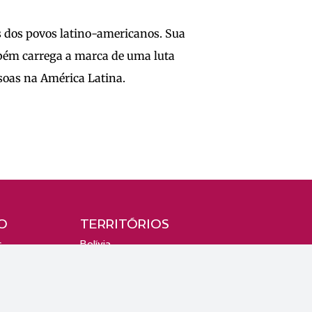
s dos povos latino-americanos. Sua
ambém carrega a marca de uma luta
soas na América Latina.
O
TERRITÓRIOS
s
Bolívia
Brasil
Colômbia
Paraguai