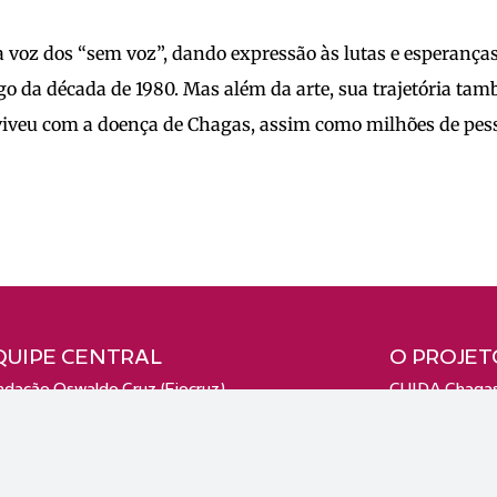
 voz dos “sem voz”, dando expressão às lutas e esperança
ngo da década de 1980. Mas além da arte, sua trajetória t
nviveu com a doença de Chagas, assim como milhões de pes
QUIPE CENTRAL
O PROJET
ndação Oswaldo Cruz (Fiocruz)
CUIDA Chaga
nida Brasil 4036, sala 102.
O Consórcio
guinhos (21040-361), Rio de Janeiro, RJ,
Equipes
sil.
fo@cuidachagas.org