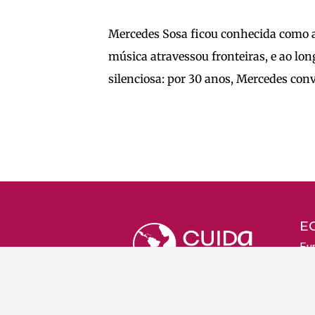
Mercedes Sosa ficou conhecida como a
música atravessou fronteiras, e ao lo
silenciosa: por 30 anos, Mercedes co
E
Fu
Ave
Man
Bra
in