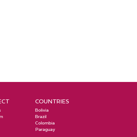
ECT
COUNTRIES
s
Bolivia
um
Brazil
Colombia
Paragua
y