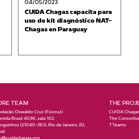
04/05/2023
CUIDA Chagas capacita para
uso de kit diagnóstico NAT-
Chagas en Paraguay
ORE TEAM
THE PROJ
ndação Oswaldo Cruz (Fiocruz)
CUIDA Chaga
nida Brasil 4036, sala 102.
The Consorti
guinhos (21040-361), Rio de Janeiro, RJ,
TTeams
sil.
fo@cuidachagas.org