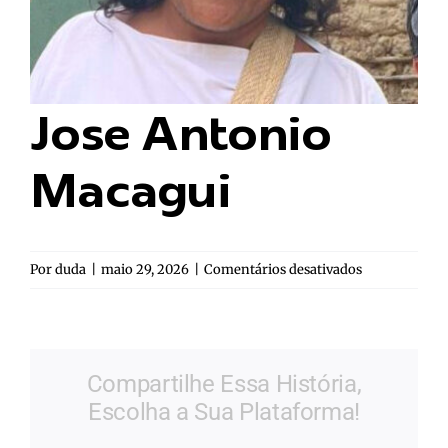
Jose Antonio
Macagui
em
Por
duda
|
maio 29, 2026
|
Comentários desativados
Jose
Antonio
Macagui
Compartilhe Essa História,
Escolha a Sua Plataforma!