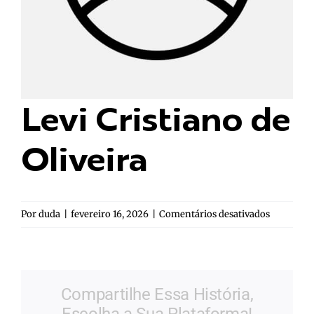
Levi Cristiano de
Oliveira
em
Por
duda
|
fevereiro 16, 2026
|
Comentários desativados
Levi
Cristiano
de
Oliveira
Compartilhe Essa História,