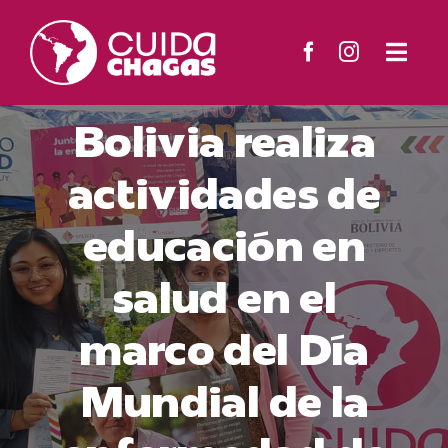
Skip
to
Togg
content
Navi
El Proyecto
Bolivia realiza
Territorios
actividades de
educación en
Materiales
salud en el
Noticias
marco del Día
Contacto
Mundial de la
Search