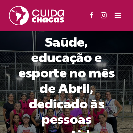
Skip
to
Togg
content
Navi
El Proyecto
Saúde,
Territorios
educação e
esporte no mês
Materiales
de Abril,
Noticias
dedicado às
Contacto
pessoas
Search