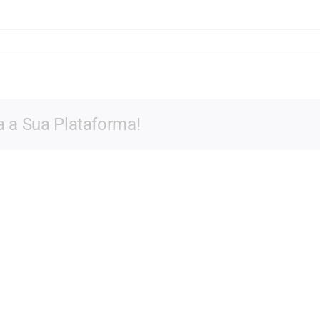
drea
vestre
a a Sua Plataforma!