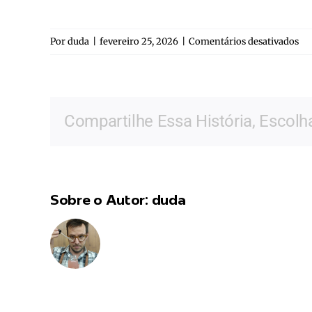
em
Por
duda
|
fevereiro 25, 2026
|
Comentários desativados
An
Sil
Compartilhe Essa História, Escolh
Sobre o Autor:
duda