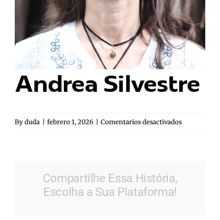
Andrea Silvestre
en
By
duda
|
febrero 1, 2026
|
Comentarios desactivados
Andrea
Silvestre
Compartilhe Essa História,
Escolha a Sua Plataforma!