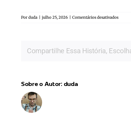
em
Por
duda
|
julho 25, 2026
|
Comentários desativados
María
Const
Vega
Compartilhe Essa História, Escolh
Sobre o Autor:
duda