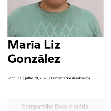
María Liz
González
em
Por
duda
|
julho 28, 2026
|
Comentários desativados
María
Liz
González
Compartilhe Essa História,