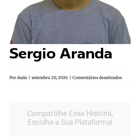
Sergio Aranda
em
Por
duda
|
setembro 20, 2026
|
Comentários desativados
Sergio
Aranda
Compartilhe Essa História,
Escolha a Sua Plataforma!