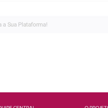
via
ldivieso
a a Sua Plataforma!
QUIPE CENTRAL
O PROJET