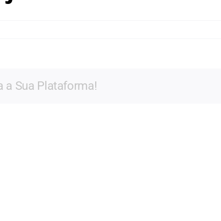
enes
ão
a a Sua Plataforma!