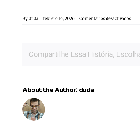
en
By
duda
|
febrero 16, 2026
|
Comentarios desactivados
Levi
Xim
Feij
Compartilhe Essa História, Escolh
About the Author:
duda