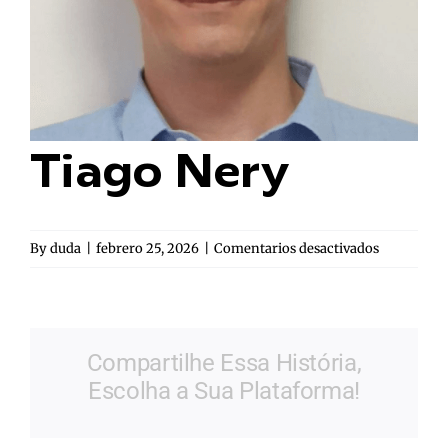
Tiago Nery
en
By
duda
|
febrero 25, 2026
|
Comentarios desactivados
Tiago
Nery
Compartilhe Essa História,
Escolha a Sua Plataforma!