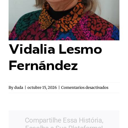
Vidalia Lesmo
Fernández
en
By
duda
|
octubre 15, 2026
|
Comentarios desactivados
Vidalia
Lesmo
Fernández
Compartilhe Essa História,