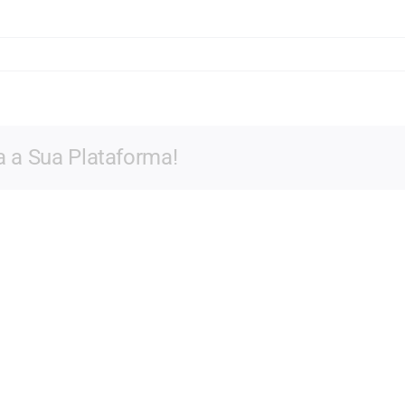
rea
el
ía
derrama
a a Sua Plataforma!