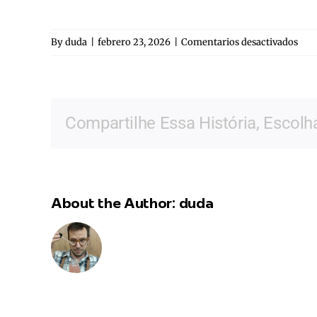
en
By
duda
|
febrero 23, 2026
|
Comentarios desactivados
And
Gris
Garc
Bal
Compartilhe Essa História, Escolh
About the Author:
duda