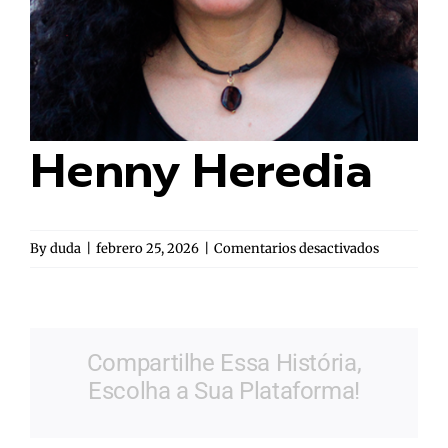
Henny Heredia
en
By
duda
|
febrero 25, 2026
|
Comentarios desactivados
Henny
Heredia
Compartilhe Essa História,
Escolha a Sua Plataforma!